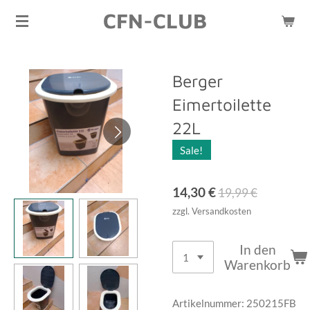
CFN-CLUB
Zum
Hauptinhalt
springen
Berger
Eimertoilette
22L
Sale!
14,30 €
19,99 €
zzgl. Versandkosten
In den
Warenkorb
Artikelnummer:
250215FB