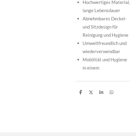
Hochwertiges Material,
lange Lebensdauer
Abnehmbares Deckel-
und Sitzdesign für
Reinigung und Hygiene
Umweltfreundlich und
wiederverwendbar
Mobilität und Hygiene
in einem
T
T
T
T
e
e
e
e
i
i
i
i
l
l
l
l
e
e
e
e
n
n
n
n