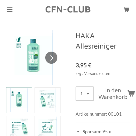
CFN-CLUB
Zum
Hauptinhalt
springen
HAKA
Allesreiniger
3,95 €
zzgl. Versandkosten
In den
Warenkorb
Artikelnummer:
00101
Sparsam:
95 x