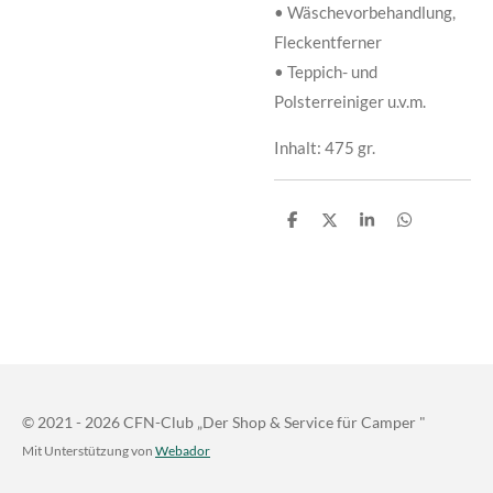
• Wäschevorbehandlung,
Fleckentferner
• Teppich- und
Polsterreiniger u.v.m.
Inhalt: 475 gr.
T
T
T
T
e
e
e
e
i
i
i
i
l
l
l
l
e
e
e
e
n
n
n
n
© 2021 - 2026 CFN-Club „Der Shop & Service für Camper "
Mit Unterstützung von
Webador