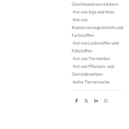
Geschmacksverstärkern
-frei von Soja und Mais
-frei von
Konservierungsmitteln und
Farbstoffen
-frei von Lockstoffen und
Füllstoffen
-frei von Tiermehlen
-frei von Pflanzen- und
Getreidemehlen
-keine Tierversuche
T
T
T
T
e
e
e
e
i
i
i
i
l
l
l
l
e
e
e
e
n
n
n
n