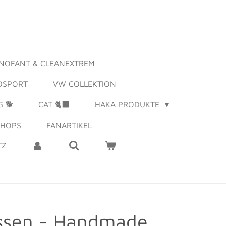
NOFANT & CLEANEXTREM
DSPORT
VW COLLEKTION
 🐕
CAT 🐈‍⬛
HAKA PRODUKTE
SHOPS
FANARTIKEL
TZ
issen - Handmade