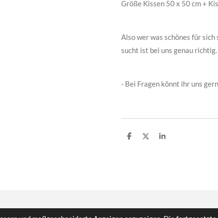
Größe Kissen 50 x 50 cm + Kis
Also wer was schönes für sich
sucht ist bei uns genau richtig.
- Bei Fragen könnt ihr uns ger
T
T
T
e
e
e
i
i
i
l
l
l
e
e
e
n
n
n