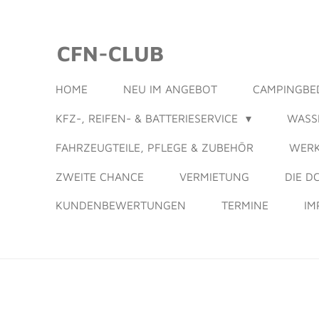
Zum
Hauptinhalt
CFN-CLUB
springen
HOME
NEU IM ANGEBOT
CAMPINGBE
KFZ-, REIFEN- & BATTERIESERVICE
WASS
FAHRZEUGTEILE, PFLEGE & ZUBEHÖR
WERK
ZWEITE CHANCE
VERMIETUNG
DIE D
KUNDENBEWERTUNGEN
TERMINE
IM